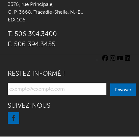
3376, rue Principale
,
C. P. 3668,
Tracadie-Sheila, N.-B.
,
E1X 1G5
T. 506 394.3400
F. 506 394.3455
Facebook
Instagra
YouTu
Lin
RESTEZ INFORMÉ !
Envoyer
SUIVEZ-NOUS