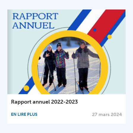
Rapport annuel 2022-2023
C
a
24
27 mars 2024
EN LIRE PLUS
E