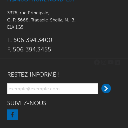
3376, rue Principale
,
C. P. 3668,
Tracadie-Sheila, N.-B.
,
E1X 1G5
T. 506 394.3400
F. 506 394.3455
Facebook
Instagr
YouTu
Link
RESTEZ INFORMÉ !
SUIVEZ-NOUS