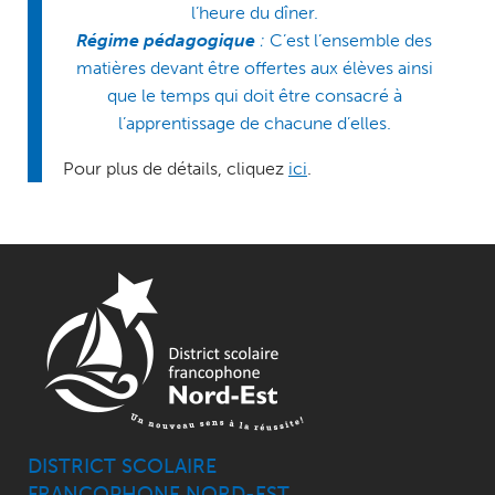
l’heure du dîner.
Régime pédagogique
:
C’est l’ensemble des
matières devant être offertes aux élèves ainsi
que le temps qui doit être consacré à
l’apprentissage de chacune d’elles.
Pour plus de détails, cliquez
ici
.
DISTRICT SCOLAIRE
FRANCOPHONE NORD-EST