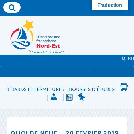
Skip
Traduction
to
content
MENU
RETARDS ET FERMETURES
BOURSES D’ÉTUDES
QUOI DE NEUF
20 FÉVRIER 2019