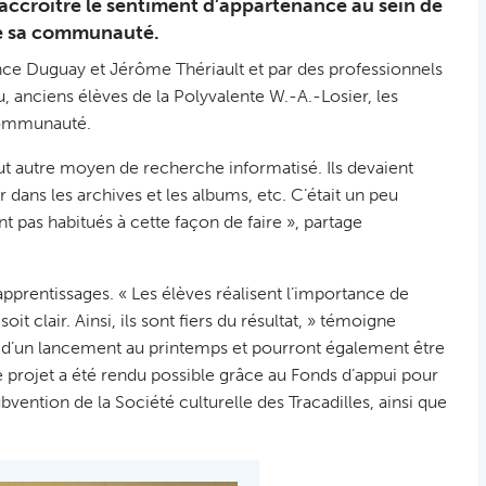
 accroître le sentiment d’appartenance au sein de
de sa communauté.
nce Duguay et Jérôme Thériault et par des professionnels
 anciens élèves de la Polyvalente W.-A.-Losier, les
 communauté.
out autre moyen de recherche informatisé. Ils devaient
r dans les archives et les albums, etc. C’était un peu
ent pas habitués à cette façon de faire », partage
apprentissages. « Les élèves réalisent l’importance de
t clair. Ainsi, ils sont fiers du résultat, » témoigne
s d’un lancement au printemps et pourront également être
e projet a été rendu possible grâce au Fonds d’appui pour
ention de la Société culturelle des Tracadilles, ainsi que