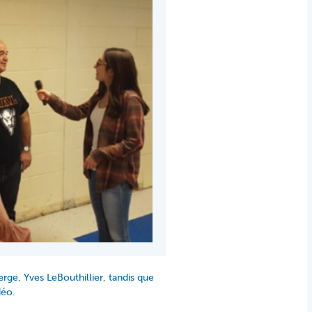
erge, Yves LeBouthillier, tandis que
déo.