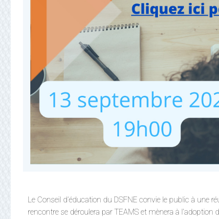
Le Conseil d’éducation du DSFNE convie le public à une réu
rencontre se déroulera par TEAMS et mènera à l’adoption d