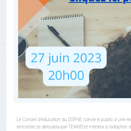
Le Conseil d’éducation du DSFNE convie le public à une réu
rencontre se déroulera par TEAMS et mènera à l’adoption d