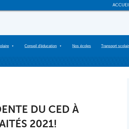
ACCUEI
olaire
Conseil d'éducation
Nos écoles
Transport scolai
DENTE DU CED À
AITÉS 2021!