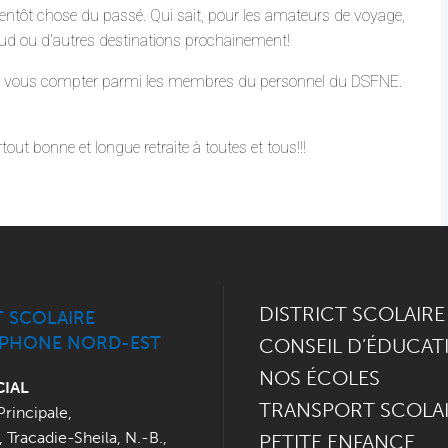
bientôt chose du passé. Qui sait, pour les amateurs de voyage,
 Sud ou d’autres destinations prochainement!
de vous compter parmi les membres du personnel du DSFNE.
!
ut bonne et longue retraite à toutes et tous!!!
DISTRICT SCOLAIRE
T SCOLAIRE
PHONE NORD-EST
CONSEIL D’ÉDUCAT
NOS ÉCOLES
CIAL
TRANSPORT SCOLA
Principale
,
,
Tracadie-Sheila, N.-B.
,
PETITE ENFANCE