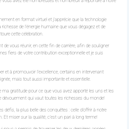
que vous avez été nombreuses et nombreux à répondre à notre
ènement en format virtuel et j’apprécie que la technologie
a richesse de l’énergie humaine que vous dégagez et de
entoure cette célébration.
e vous réunir, en cette fin de carrière, afin de souligner
fiers de votre contribution exceptionnelle et je suis
r et à promouvoir l’excellence, certains en intervenant
gnée, mais tout aussi importante et essentielle.
te ma gratitude pour ce que vous avez apporté les uns et les
 de dévouement qui vaut toutes les richesses du monde!
défis, la plus belle des conquêtes : celle d’offrir à notre
 Et miser sur la qualité, c’est un pari à long terme!
qui nous a permis de traverser les deux dernières années