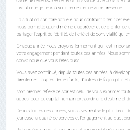
cadre de cette «soirée de reconnaissance. » Je constate 
invitation et je tiens à vous remercier de votre présence.
La situation sanitaire actuelle nous contraint à tenir cet év
nous permette quand même d’apprécier et de profiter de l
partager l’esprit de fébrilité, de fierté et de convivialité qui 
Chaque année, nous croyons fermement qu’il est important d
votre engagement pendant toutes ces années. Nous sommes 
convaincue que vous l’êtes aussi!
Vous avez contribué, depuis toutes ces années, à développe
directement auprès des enfants, d’autres de façon plus éloi
Mon premier réflexe ce soir est celui de vous exprimer tou
autres, pour ce capital humain extraordinaire d’estime et
Depuis toutes ces années, vous avez réalisé le plus beau des 
jeunesse la qualité de services et l’engagement au quotidien.
Je tiens également à souligner votre incroyable résilience 