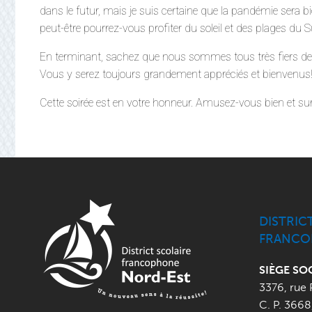
dans le futur, mais je suis certaine que la pandémie sera 
peut-être pourrez-vous profiter du soleil et des plages du
En terminant, sachez que nous sommes tous très fiers 
Vous y serez toujours grandement appréciés et bienvenus
Cette soirée est en votre honneur. Amusez-vous bien et surto
DISTRIC
FRANCO
SIÈGE SO
3376, rue 
C. P. 3668