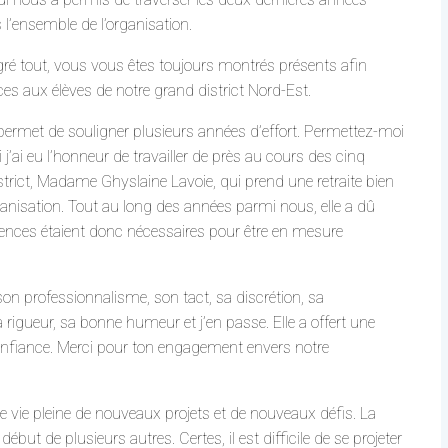
l’ensemble de l’organisation.
ré tout, vous vous êtes toujours montrés présents afin
ices aux élèves de notre grand district Nord-Est.
ermet de souligner plusieurs années d’effort. Permettez-moi
j’ai eu l’honneur de travailler de près au cours des cinq
district, Madame Ghyslaine Lavoie, qui prend une retraite bien
rganisation. Tout au long des années parmi nous, elle a dû
tences étaient donc nécessaires pour être en mesure
son professionnalisme, son tact, sa discrétion, sa
sa rigueur, sa bonne humeur et j’en passe. Elle a offert une
 confiance. Merci pour ton engagement envers notre
une vie pleine de nouveaux projets et de nouveaux défis. La
début de plusieurs autres. Certes, il est difficile de se projeter