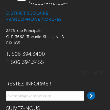
DISTRICT SCOLAIRE
FRANCOPHONE NORD-EST
3376, rue Principale
,
C. P. 3668,
Tracadie-Sheila, N.-B.
,
E1X 1G5
T. 506 394.3400
F. 506 394.3455
Facebook
Instagr
YouTu
Link
RESTEZ INFORMÉ !
SUIVEZ-NOUS