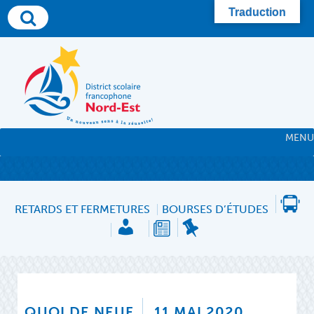
Skip
Traduction
to
content
MENU
RETARDS ET FERMETURES
BOURSES D’ÉTUDES
QUOI DE NEUF
11 MAI 2020