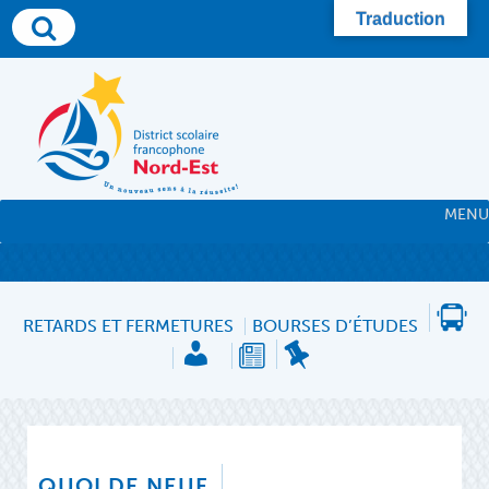
Skip
Traduction
to
content
MENU
RETARDS ET FERMETURES
BOURSES D’ÉTUDES
QUOI DE NEUF