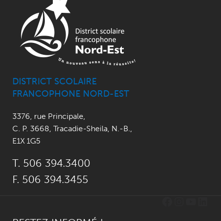
DISTRICT SCOLAIRE
FRANCOPHONE NORD-EST
3376, rue Principale
,
C. P. 3668,
Tracadie-Sheila, N.-B.
,
E1X 1G5
T. 506 394.3400
F. 506 394.3455
Facebook
Instagr
YouTu
Link