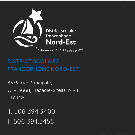
DISTRICT SCOLAIRE
FRANCOPHONE NORD-EST
3376, rue Principale
,
C. P. 3668,
Tracadie-Sheila, N.-B.
,
E1X 1G5
T. 506 394.3400
F. 506 394.3455
Facebook
Instagr
YouTu
Link