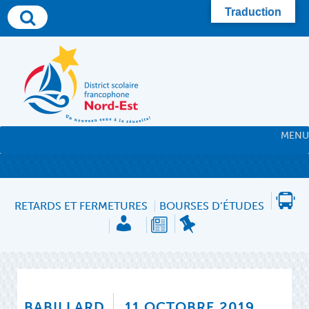
Skip
Traduction
to
content
MENU
RETARDS ET FERMETURES
BOURSES D’ÉTUDES
BABILLARD
11 OCTOBRE 2019