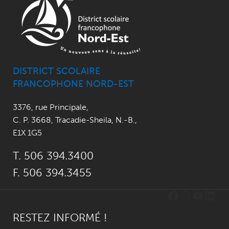
DISTRICT SCOLAIRE
FRANCOPHONE NORD-EST
3376, rue Principale
,
C. P. 3668,
Tracadie-Sheila, N.-B.
,
E1X 1G5
T. 506 394.3400
F. 506 394.3455
Facebook
Instagr
YouTu
Link
RESTEZ INFORMÉ !