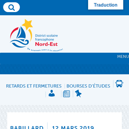
Skip
Traduction
to
content
MENU
RETARDS ET FERMETURES
BOURSES D’ÉTUDES
BABILLARD
12 MARS 2019