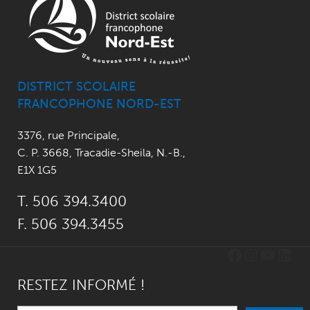
DISTRICT SCOLAIRE
FRANCOPHONE NORD-EST
3376, rue Principale
,
C. P. 3668,
Tracadie-Sheila, N.-B.
,
E1X 1G5
T. 506 394.3400
F. 506 394.3455
Facebook
Instagr
YouTu
Link
RESTEZ INFORMÉ !