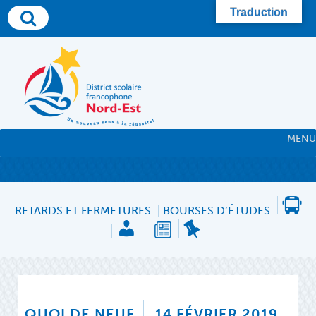
Skip
Traduction
to
content
MENU
RETARDS ET FERMETURES
BOURSES D’ÉTUDES
QUOI DE NEUF
14 FÉVRIER 2019