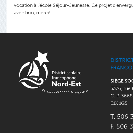
vocation à l’école Séjour-Jeunesse. Ce projet d’envergur
avec brio, merci!
DISTRIC
FRANCO
SIÈGE SO
3376, rue 
C. P. 3668
E1X 1G5
T. 506 
F. 506 