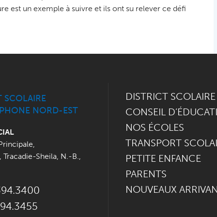
e est un exemple à suivre et ils ont su relever ce défi
DISTRICT SCOLAIRE
T SCOLAIRE
PHONE NORD-EST
CONSEIL D’ÉDUCAT
NOS ÉCOLES
CIAL
TRANSPORT SCOLA
Principale
,
,
Tracadie-Sheila, N.-B.
,
PETITE ENFANCE
PARENTS
NOUVEAUX ARRIVA
394.3400
394.3455