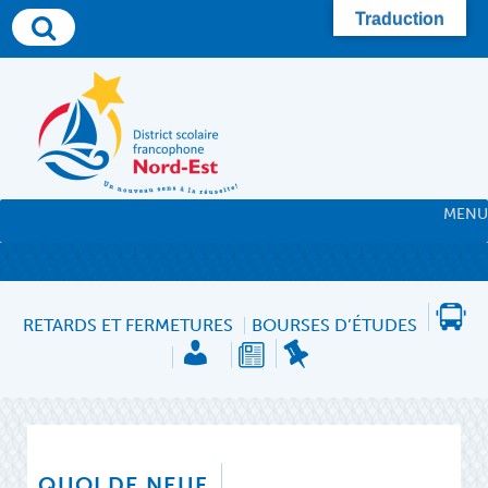
Skip
Traduction
to
content
MENU
RETARDS ET FERMETURES
BOURSES D’ÉTUDES
QUOI DE NEUF