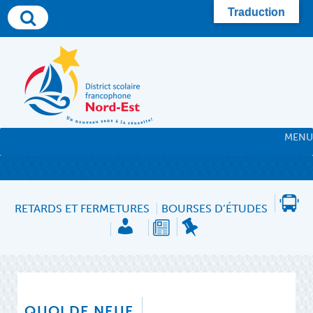
Skip
Traduction
to
content
MENU
RETARDS ET FERMETURES
BOURSES D’ÉTUDES
QUOI DE NEUF