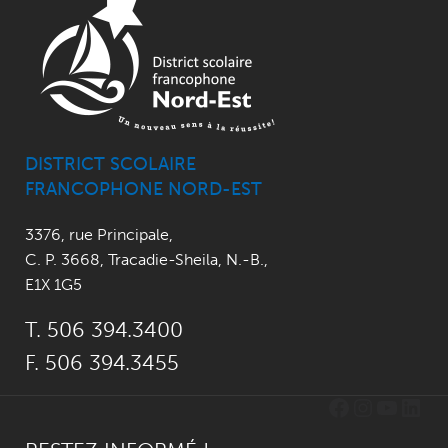
DISTRICT SCOLAIRE
FRANCOPHONE NORD-EST
3376, rue Principale
,
C. P. 3668,
Tracadie-Sheila, N.-B.
,
E1X 1G5
T. 506 394.3400
F. 506 394.3455
Facebook
Instagr
YouTu
Link