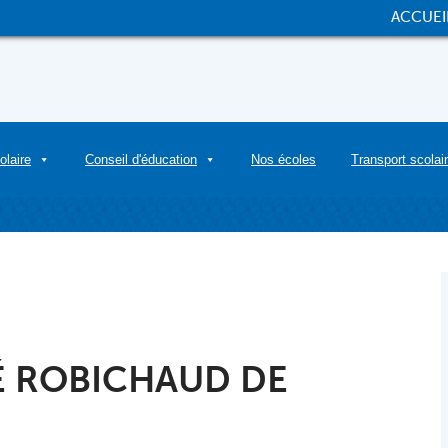
ACCUEI
olaire
Conseil d'éducation
Nos écoles
Transport scolai
É ROBICHAUD DE