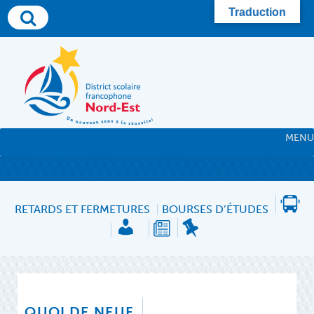
Skip
Traduction
to
content
MENU
RETARDS ET FERMETURES
BOURSES D’ÉTUDES
QUOI DE NEUF