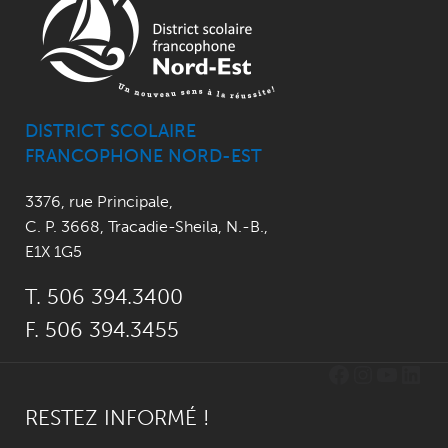
DISTRICT SCOLAIRE
FRANCOPHONE NORD-EST
3376, rue Principale
,
C. P. 3668,
Tracadie-Sheila, N.-B.
,
E1X 1G5
T. 506 394.3400
F. 506 394.3455
Facebook
Instagr
YouTu
Link
RESTEZ INFORMÉ !