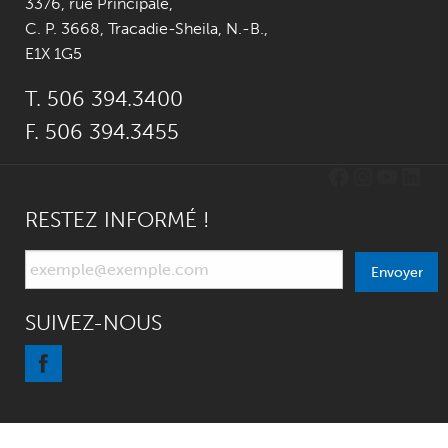
3376, rue Principale
,
C. P. 3668,
Tracadie-Sheila, N.-B.
,
E1X 1G5
T. 506 394.3400
F. 506 394.3455
Facebook
Instagr
YouTu
Link
RESTEZ INFORMÉ !
Envoyer
SUIVEZ-NOUS