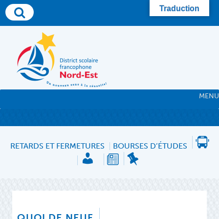
Skip
Traduction
to
content
MENU
RETARDS ET FERMETURES
BOURSES D’ÉTUDES
QUOI DE NEUF