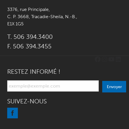
3376, rue Principale
,
C. P. 3668,
Tracadie-Sheila, N.-B.
,
E1X 1G5
T. 506 394.3400
F. 506 394.3455
Facebook
Instagr
YouTu
Link
RESTEZ INFORMÉ !
Envoyer
SUIVEZ-NOUS