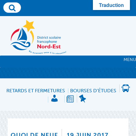
Skip
Traduction
to
content
MENU
RETARDS ET FERMETURES
BOURSES D’ÉTUDES
QUOI DE NEUF
19 JUIN 2017