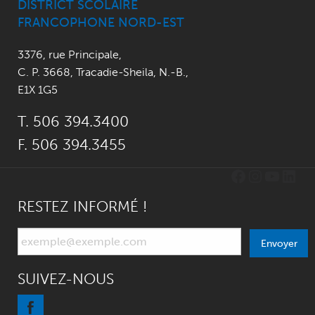
DISTRICT SCOLAIRE
FRANCOPHONE NORD-EST
3376, rue Principale
,
C. P. 3668,
Tracadie-Sheila, N.-B.
,
E1X 1G5
T. 506 394.3400
F. 506 394.3455
Facebook
Instagr
YouTu
Link
RESTEZ INFORMÉ !
Envoyer
SUIVEZ-NOUS