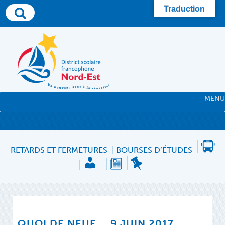
Skip
Traduction
to
content
MENU
RETARDS ET FERMETURES
BOURSES D’ÉTUDES
QUOI DE NEUF
9 JUIN 2017