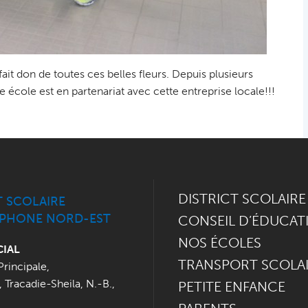
ait don de toutes ces belles fleurs. Depuis plusieurs
ole est en partenariat avec cette entreprise locale!!!
DISTRICT SCOLAIRE
T SCOLAIRE
PHONE NORD-EST
CONSEIL D’ÉDUCAT
NOS ÉCOLES
CIAL
TRANSPORT SCOLA
Principale
,
,
Tracadie-Sheila, N.-B.
,
PETITE ENFANCE