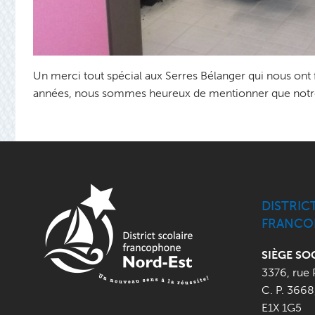
Un merci tout spécial aux Serres Bélanger qui nous ont f
années, nous sommes heureux de mentionner que notre éc
DISTRIC
FRANCO
SIÈGE SO
3376, rue 
C. P. 3668
E1X 1G5