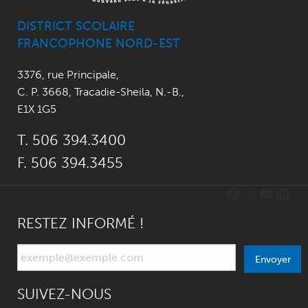
DISTRICT SCOLAIRE
FRANCOPHONE NORD-EST
3376, rue Principale
,
C. P. 3668,
Tracadie-Sheila, N.-B.
,
E1X 1G5
T. 506 394.3400
F. 506 394.3455
Facebook
Instagr
YouTu
Link
RESTEZ INFORMÉ !
Envoyer
SUIVEZ-NOUS