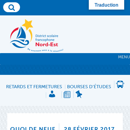
Skip
Traduction
to
content
MENU
RETARDS ET FERMETURES
BOURSES D’ÉTUDES
QUOI DE NEUF
28 FÉVRIER 2017