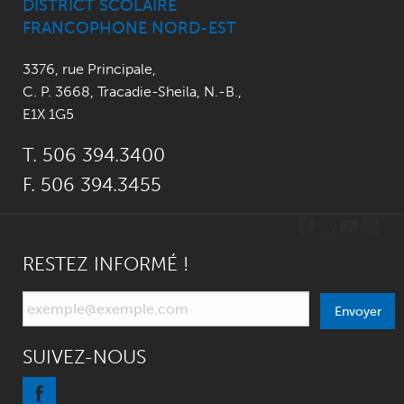
DISTRICT SCOLAIRE
FRANCOPHONE NORD-EST
3376, rue Principale
,
C. P. 3668,
Tracadie-Sheila, N.-B.
,
E1X 1G5
T. 506 394.3400
F. 506 394.3455
Facebook
Instagr
YouTu
Link
RESTEZ INFORMÉ !
Envoyer
SUIVEZ-NOUS