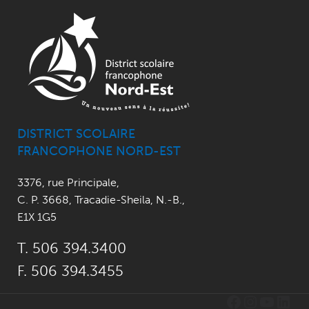
DISTRICT SCOLAIRE
FRANCOPHONE NORD-EST
3376, rue Principale
,
C. P. 3668,
Tracadie-Sheila, N.-B.
,
E1X 1G5
T. 506 394.3400
F. 506 394.3455
Facebook
Instagr
YouTu
Link