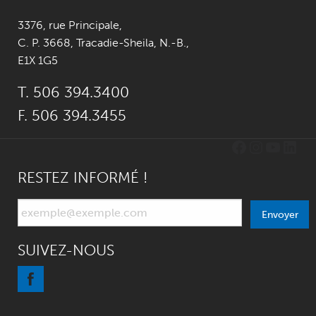
3376, rue Principale
,
C. P. 3668,
Tracadie-Sheila, N.-B.
,
E1X 1G5
T. 506 394.3400
F. 506 394.3455
Facebook
Instagr
YouTu
Link
RESTEZ INFORMÉ !
Envoyer
SUIVEZ-NOUS