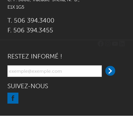
E1X 1G5
T. 506 394.3400
F. 506 394.3455
Facebook
Instagr
YouTu
Link
RESTEZ INFORMÉ !
SUIVEZ-NOUS