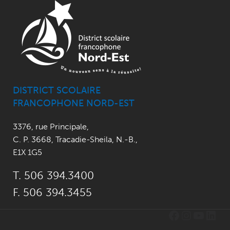
DISTRICT SCOLAIRE
FRANCOPHONE NORD-EST
3376, rue Principale
,
C. P. 3668,
Tracadie-Sheila, N.-B.
,
E1X 1G5
T. 506 394.3400
F. 506 394.3455
Facebook
Instagr
YouTu
Link